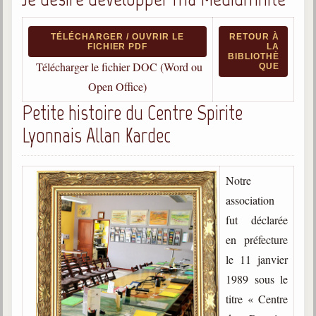
Qu'est-ce que c'est ?
Les bases du spiritisme
TÉLÉCHARGER / OUVRIR LE
RETOUR À
FICHIER PDF
LA
BIBLIOTHÈ
Historique
Télécharger le fichier DOC (Word ou
QUE
Open Office)
Philosophie
La doctrine d'Allan Kardec
Petite histoire du Centre Spirite
But des manifestations spirites
Lyonnais Allan Kardec
Esprits
Notre
Médiums
association
Les hommes
fut déclarée
Les fondateurs
en préfecture
Allan Kardec
le 11 janvier
1804-1869
1989 sous le
Léon Denis
titre « Centre
1846-1927