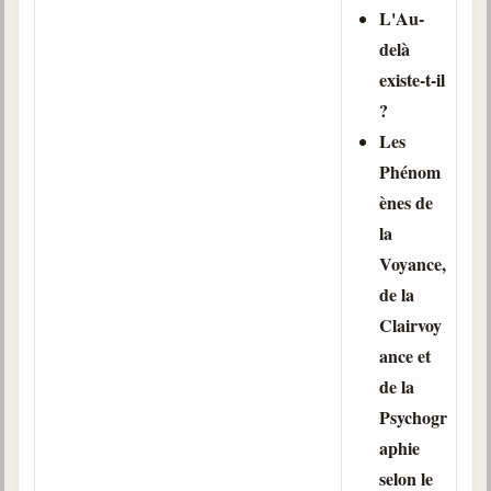
L'Au-
delà
existe-t-il
?
Les
Phénom
ènes de
la
Voyance,
de la
Clairvoy
ance et
de la
Psychogr
aphie
selon le