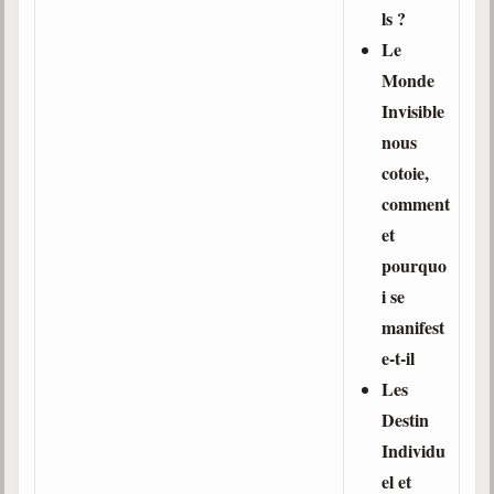
ls ?
Le
Monde
Invisible
nous
cotoie,
comment
et
pourquo
i se
manifest
e-t-il
Les
Destin
Individu
el et