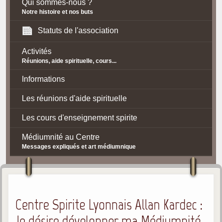
Qui sommes-nous ?
Notre histoire et nos buts
Statuts de l'association
Activités
Réunions, aide spirituelle, cours...
Informations
Les réunions d'aide spirituelle
Les cours d'enseignement spirite
Médiumnité au Centre
Messages expliqués et art médiumnique
Contact / Accès
Plan d'accès
Centre Spirite Lyonnais Allan Kardec :
Spiritisme
Je désire développer ma Médiumnité
La doctrine Spirite