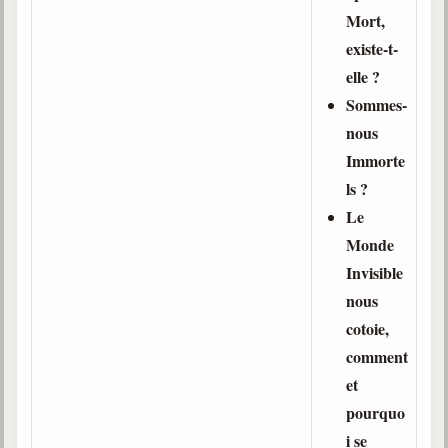
Mort,
existe-t-
elle ?
Sommes-
nous
Immorte
ls ?
Le
Monde
Invisible
nous
cotoie,
comment
et
pourquo
i se