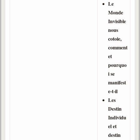
Belgique, Lux. et Canada
Le
Monde
Fédérations spirites
Invisible
Médias spirites
nous
cotoie,
@
comment
et
pourquo
i se
manifest
e-t-il
Les
Destin
Individu
el et
destin