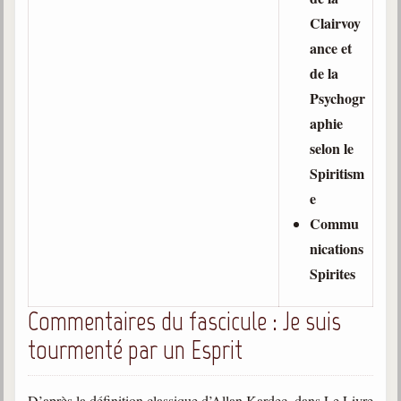
Clairvoy
ance et
de la
Psychogr
aphie
selon le
Spiritism
e
Commu
nications
Spirites
Commentaires du fascicule : Je suis
tourmenté par un Esprit
D’après la définition classique d’Allan Kardec, dans Le Livre