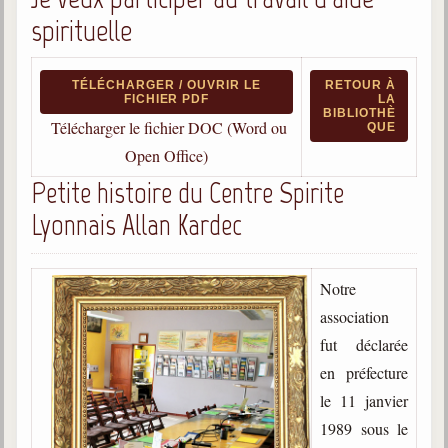
spirituelle
TÉLÉCHARGER / OUVRIR LE
RETOUR À
FICHIER PDF
LA
BIBLIOTHÈ
Télécharger le fichier DOC (Word ou
QUE
Open Office)
Petite histoire du Centre Spirite
Lyonnais Allan Kardec
Notre
association
fut déclarée
en préfecture
le 11 janvier
1989 sous le