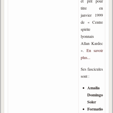
et prit pour
trimestrielles
titre en
Sujets du mois
janvier 1999
de « Centre
Citations
spirite
Maximes
lyonnais
Enregistrements
Allan Kardec
séance d'aide spirituelle
».
En savoir
Diaporamas
plus...
Powerpoints
Ses fascicules
Enseignement
sont :
Cours dispensés au Centre
Amalia
L'Agora
Posez-nous des questions
Domingo
Soler
Consultez les réponses
Formatio
Posez votre question