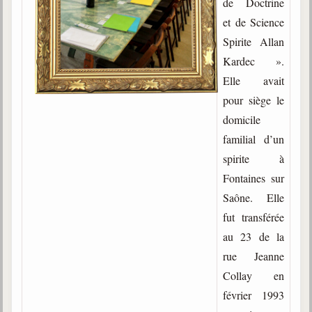
de Doctrine
Gabriel Delanne
et de Science
1857-1926
Spirite Allan
Chico Xavier
Kardec ».
1910-2002
Elle avait
Divaldo Franco
pour siège le
1927-2025
domicile
Bibliothèque
familial d’un
spirite à
Fontaines sur
Ouvrages
Saône. Elle
Bibliothèque spirite
fut transférée
au 23 de la
Documents
rue Jeanne
Bulletins "Le Spiritisme"
Collay en
Journal trimestriel
février 1993
Newsletters