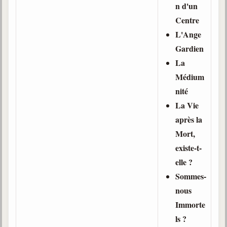
n d'un
Centre
Galerie
Photos et vidéoscope
L'Ange
Gardien
Galerie photos
La
Vidéoscope
Médium
nité
Filmothèque
La Vie
Les Illustrés
après la
Mort,
Vidéos courtes de Divaldo
existe-t-
Liens spirites
elle ?
Sommes-
nous
Centres spirites
Immorte
France
ls ?