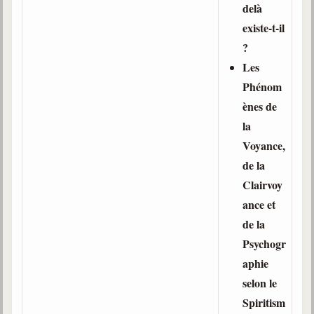
delà
existe-t-il
?
Les
Phénom
ènes de
la
Voyance,
de la
Clairvoy
ance et
de la
Psychogr
aphie
selon le
Spiritism