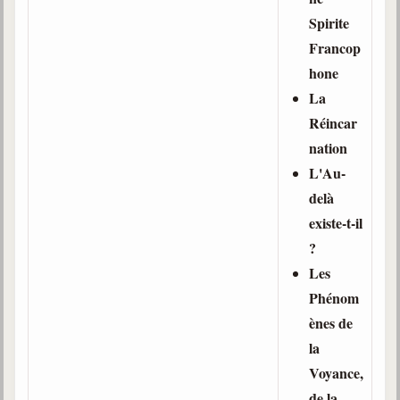
Spirite
Francop
hone
La
Réincar
nation
L'Au-
delà
existe-t-il
?
Les
Phénom
ènes de
la
Voyance,
de la