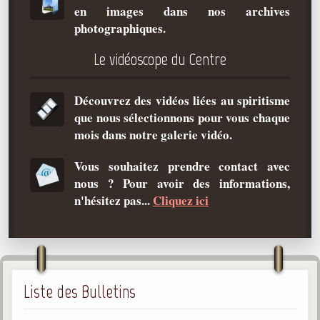
en images dans nos archives
Qu'est-ce que c'est ?
photographiques.
Les bases du spiritisme
Le vidéoscope du Centre
Historique
Philosophie
Découvrez des vidéos liées au spiritisme
La doctrine d'Allan Kardec
que nous sélectionnons pour vous chaque
But des manifestations spirites
mois dans notre galerie vidéo.
Esprits
Vous souhaitez prendre contact avec
nous ? Pour avoir des informations,
Médiums
n'hésitez pas...
Cliquez ici
Les hommes
Les fondateurs
Allan Kardec
1804-1869
Liste des Bulletins
Léon Denis
1846-1927