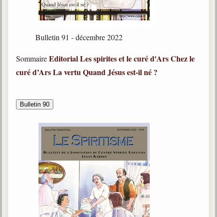
Galerie
Photos et vidéoscope
Bulletin 91 - décembre 2022
Galerie photos
Editorial
Les spirites et le curé d'Ars
Chez le
Sommaire
curé d’Ars
La vertu
Quand Jésus est-il né ?
Vidéoscope
Filmothèque
Bulletin 90
Les Illustrés
Vidéos courtes de Divaldo
Liens spirites
Centres spirites
France