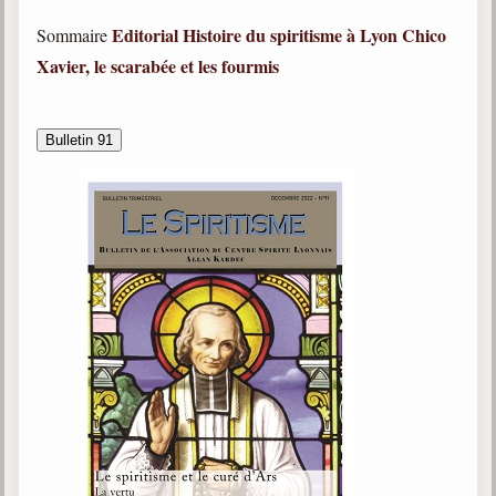
trimestrielles
Editorial
Histoire du spiritisme à Lyon
Chico
Sommaire
Sujets du mois
Xavier, le scarabée et les fourmis
Citations
Bulletin 91
Maximes
Enregistrements
séance d'aide spirituelle
Diaporamas
Powerpoints
Enseignement
Cours dispensés au Centre
L'Agora
Posez-nous des questions
Consultez les réponses
Posez votre question