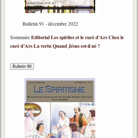
Galerie
Photos et vidéoscope
Bulletin 91 - décembre 2022
Galerie photos
Editorial
Les spirites et le curé d'Ars
Chez le
Sommaire
curé d’Ars
La vertu
Quand Jésus est-il né ?
Vidéoscope
Filmothèque
Bulletin 90
Les Illustrés
Vidéos courtes de Divaldo
Liens spirites
Centres spirites
France