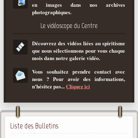
en images dans nos archives
Qu'est-ce que c'est ?
photographiques.
Les bases du spiritisme
Le vidéoscope du Centre
Historique
Philosophie
Découvrez des vidéos liées au spiritisme
La doctrine d'Allan Kardec
que nous sélectionnons pour vous chaque
But des manifestations spirites
mois dans notre galerie vidéo.
Esprits
Vous souhaitez prendre contact avec
nous ? Pour avoir des informations,
Médiums
n'hésitez pas...
Cliquez ici
Les hommes
Les fondateurs
Allan Kardec
1804-1869
Liste des Bulletins
Léon Denis
1846-1927