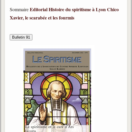
trimestrielles
Editorial
Histoire du spiritisme à Lyon
Chico
Sommaire
Sujets du mois
Xavier, le scarabée et les fourmis
Citations
Bulletin 91
Maximes
Enregistrements
séance d'aide spirituelle
Diaporamas
Powerpoints
Enseignement
Cours dispensés au Centre
L'Agora
Posez-nous des questions
Consultez les réponses
Posez votre question