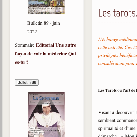
Les tarots
Bulletin 89 - juin
2022
L’échange médiumniq
Editorial
Une autre
Sommaire
cette activité. Ces ê
façon de voir la médecine
Qui
privilégiés bénéfic
es-tu ?
considération pour i
Bulletin 88
Les Tarots ou l’art de 
Visant à découvrir l
semblent commencer 
spiritualité et d’u
démarche : « Mon je