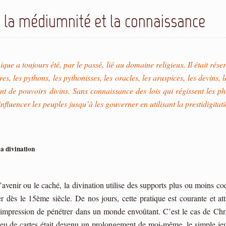
, la médiumnité et la connaissance
ue a toujours été, par le passé, lié au domaine religieux. Il était ré
tres, les pythons, les pythonisses, les oracles, les aruspices, les devins
iant de pouvoirs divins. Sans connaissance des lois qui régissent les p
nfluencer les peuples jusqu’à les gouverner en utilisant la prestidigitati
la divination
’avenir ou le caché, la divination utilise des supports plus ou moins cod
dès le 15ème siècle. De nos jours, cette pratique est courante et at
ne impression de pénétrer dans un monde envoûtant. C’est le cas de Ch
u de cartes était devenu un prolongement de moi-même, le simple jeu 