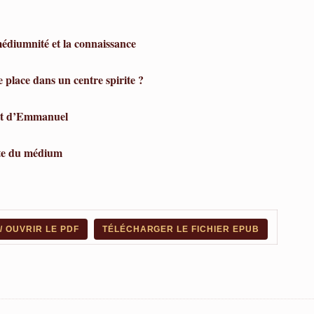
médiumnité et la connaissance
e place dans un centre spirite ?
nt d’Emmanuel
ite du médium
 OUVRIR LE PDF
TÉLÉCHARGER LE FICHIER EPUB