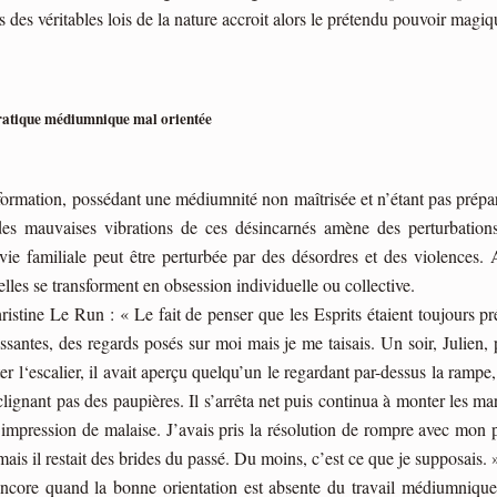
 des véritables lois de la nature accroit alors le prétendu pouvoir magiq
pratique médiumnique mal orientée
ormation, possédant une médiumnité non maîtrisée et n’étant pas préparé
 des mauvaises vibrations de ces désincarnés amène des perturbatio
vie familiale peut être perturbée par des désordres et des violences. A
elles se transforment en obsession individuelle ou collective.
stine Le Run : « Le fait de penser que les Esprits étaient toujours prés
santes, des regards posés sur moi mais je me taisais. Un soir, Julien, p
l‘escalier, il avait aperçu quelqu’un le regardant par-dessus la rampe,
lignant pas des paupières. Il s’arrêta net puis continua à monter les mar
impression de malaise. J’avais pris la résolution de rompre avec mon pa
mais il restait des brides du passé. Du moins, c’est ce que je supposais. 
ncore quand la bonne orientation est absente du travail médiumnique 