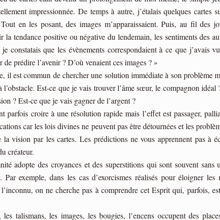
 tellement impressionnée. De temps à autre, j’étalais quelques carte
Tout en les posant, des images m’apparaissaient. Puis, au fil des jo
ir la tendance positive ou négative du lendemain, les sentiments des au
t, je constatais que les évènements correspondaient à ce que j’avais vu
r de prédire l’avenir ? D’où venaient ces images ? »
re, il est commun de chercher une solution immédiate à son problème maté
 l’obstacle. Est-ce que je vais trouver l’âme sœur, le compagnon idéal ?
ion ? Est-ce que je vais gagner de l’argent ?
nt parfois croire à une résolution rapide mais l’effet est passager, pall
ations car les lois divines ne peuvent pas être détournées et les probl
a vision par les cartes. Les prédictions ne vous apprennent pas à éco
u créateur.
té adopte des croyances et des superstitions qui sont souvent sans uti
 Par exemple, dans les cas d’exorcismes réalisés pour éloigner les 
l’inconnu, on ne cherche pas à comprendre cet Esprit qui, parfois, est 
, les talismans, les images, les bougies, l’encens occupent des place