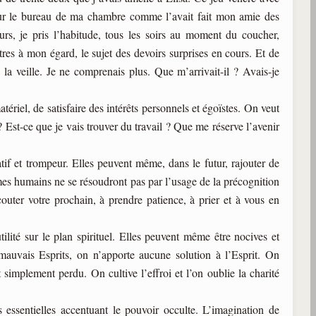
s sur le bureau de ma chambre comme l’avait fait mon amie des
urs, je pris l’habitude, tous les soirs au moment du coucher,
tres à mon égard, le sujet des devoirs surprises en cours. Et de
 la veille. Je ne comprenais plus. Que m’arrivait-il ? Avais-je
riel, de satisfaire des intérêts personnels et égoïstes. On veut
 Est-ce que je vais trouver du travail ? Que me réserve l’avenir
iatif et trompeur. Elles peuvent même, dans le futur, rajouter de
èmes humains ne se résoudront pas par l’usage de la précognition
uter votre prochain, à prendre patience, à prier et à vous en
lité sur le plan spirituel. Elles peuvent même être nocives et
mauvais Esprits, on n’apporte aucune solution à l’Esprit. On
simplement perdu. On cultive l’effroi et l’on oublie la charité
s essentielles accentuant le pouvoir occulte. L’imagination de