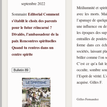
septembre 2022
Médiumnité et spiri
Editorial
Comment
avec les morts. Mai
Sommaire
l’apanage de quelque
s’établit le choix des parents
une influence ou de
pour le futur réincarné ?
les époques des supp
Divaldo, l’ambassadeur de la
entrailles de poule
paix
Rencontres spirituelles
forme dans ces éch
Quand tu rentres dans un
sociétés, laissant pl
centre spirite
briller comme l’on so
C’est ce qu’a fait 
occulte, sombre sou
Bulletin 89
l’Esprit de vérité. L
acquise. Gilles F.
Gilles Fernandez