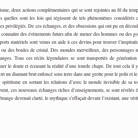
tisme, deux actions complémentaires qui se sont rejointes au fil du te
s quelles sont les lois qui régissent de tels phénomènes considérés 
s privilégiés. De ces échanges, et des obsessions qui ont pu en découle
 connaitre des évènements futurs afin de mener des hommes ou des gouv
orts matériels sont venus en aide à ces devins pour trouver l’inspirati
ts ou des boules de cristal. Des mondes merveilleux, des personnages my
anges. Tous ces récits légendaires se sont transportés de génératio
aner le doute et écrasant la réalité d’une lourde chape. De tout cela il y 
rt un diamant brut enfoncé sous terre dans une grotte pour le polir et le 
le spiritisme en sortant les relations d’avec le monde invisible de sa 
vent, ces nouveaux échanges riches d’enseignements, se sont révélés ê
’étrange devenait clarté, le mythique s’effaçait devant l’existant, une vér