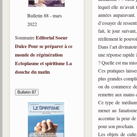
lequel elle m’avait
années auparavant. 
Bulletin 88 - mars
d’essayer de ressent
2022
fait, le jour suivan
Editorial
Soeur
Sommaire
réellement le pouvoi
Dulce
Pour se préparer à ce
Dans l’art divinatoi
monde de régénération
une réponse rapide à
? Quelle est ma miss
Ectoplasme et spiritisme
La
Ces pratiques laisse
douche du matin
plus grandes complic
ou du commerce de l
Bulletin 87
remettre aux mains d
Ce type de médiumni
mener au fanatisme.
accentue la peur de 
pour son prochain.
Les objets de culte