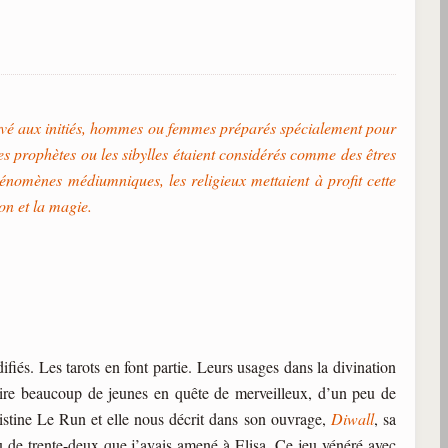
servé aux initiés, hommes ou femmes préparés spécialement pour
, les prophètes ou les sibylles étaient considérés comme des êtres
hénomènes médiumniques, les religieux mettaient à profit cette
on et la magie.
ifiés. Les tarots en font partie. Leurs usages dans la divination
tire beaucoup de jeunes en quête de merveilleux, d’un peu de
ristine Le Run et elle nous décrit dans son ouvrage,
Diwall
, sa
de trente-deux que j’avais amené à Elisa. Ce jeu vénéré avec