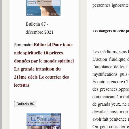
personnes ignorantes
Bulletin 87 -
Les dangers de cette 
décembre 2021
Editorial
Pour toute
Sommaire
Les médiums, sans f
aide spirituelle
10 prières
L’action fluidique
données par le monde spirituel
l’ambiance de leur 
La grande transition du
mystifications, puis 
21ème siècle
Le courrier des
Ecoutons encore Chri
lecteurs
des présences oppres
commençant à monter 
de grands yeux, ne c
Bulletin 86
dévoilais aussi mon 
avoir fait pénitence 
On peut constater e