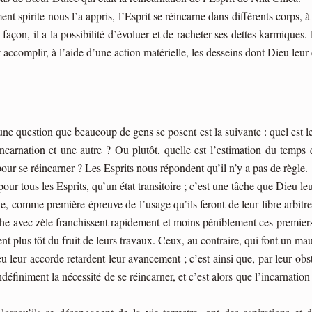
 spirite nous l’a appris, l’Esprit se réincarne dans différents corps, à 
e façon, il a la possibilité d’évoluer et de racheter ses dettes karmiques
 accomplir, à l’aide d’une action matérielle, les desseins dont Dieu leur 
, une question que beaucoup de gens se posent est la suivante : quel est l
ncarnation et une autre ? Ou plutôt, quelle est l’estimation du temps q
pour se réincarner ? Les Esprits nous répondent qu’il n’y a pas de règle.
pour tous les Esprits, qu’un état transitoire ; c’est une tâche que Dieu l
ie, comme première épreuve de l’usage qu’ils feront de leur libre arbitr
che avec zèle franchissent rapidement et moins péniblement ces premier
ssent plus tôt du fruit de leurs travaux. Ceux, au contraire, qui font un m
eu leur accorde retardent leur avancement ; c’est ainsi que, par leur obst
définiment la nécessité de se réincarner, et c’est alors que l’incarnation