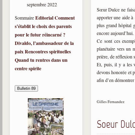
septembre 2022
Sœur Dulce ne faisai
Editorial
Comment
apporter une aide à 
Sommaire
plus grand hôpital g
s’établit le choix des parents
encore aujourd’hui.
pour le futur réincarné ?
Ce sont ces exempl
Divaldo, l’ambassadeur de la
planétaire vers un 
paix
Rencontres spirituelles
prière, de réflexion
Quand tu rentres dans un
Et, puis, il y a les
centre spirite
devons honorée et pr
afin d’en démontrer 
Bulletin 89
Gilles Fernandez
Soeur Dul