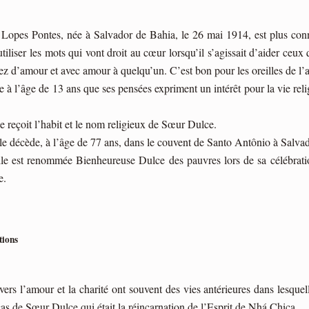
a Lopes Pontes, née à Salvador de Bahia, le 26 mai 1914, est plus c
 utiliser les mots qui vont droit au cœur lorsqu’il s’agissait d’aider ceu
ez d’amour et avec amour à quelqu’un. C’est bon pour les oreilles de l’au
e à l’âge de 13 ans que ses pensées expriment un intérêt pour la vie rel
e reçoit l’habit et le nom religieux de Sœur Dulce.
e décède, à l’âge de 77 ans, dans le couvent de Santo Antônio à Salvado
le est renommée Bienheureuse Dulce des pauvres lors de sa célébration 
e.
tions
vers l’amour et la charité ont souvent des vies antérieures dans lesquel
cas de Sœur Dulce qui était la réincarnation de l’Esprit de Nhá Chica.