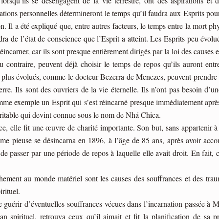
lorsqu’ils se désengagent de la vie terrestre, ont des aspirations et 
rations personnelles détermineront le temps qu’il faudra aux Esprits pour
n. Il a été expliqué que, entre autres facteurs, le temps entre la mort ph
ra de l’état de conscience que l’Esprit a atteint. Les Esprits peu évolu
éincarner, car ils sont presque entièrement dirigés par la loi des causes et
u contraire, peuvent déjà choisir le temps de repos qu’ils auront entre
 plus évolués, comme le docteur Bezerra de Menezes, peuvent prendre 
terre. Ils sont des ouvriers de la vie éternelle. Ils n’ont pas besoin d
e exemple un Esprit qui s’est réincarné presque immédiatement après s
itable qui devint connue sous le nom de Nhá Chica.
ce, elle fit une œuvre de charité importante. Son but, sans appartenir à
âme pieuse se désincarna en 1896, à l’âge de 85 ans, après avoir acco
sa de passer par une période de repos à laquelle elle avait droit. En fait
chement au monde matériel sont les causes des souffrances et des traum
irituel.
e guérir d’éventuelles souffrances vécues dans l’incarnation passée à
an spirituel, retrouva ceux qu’il aimait et fit la planification de sa 