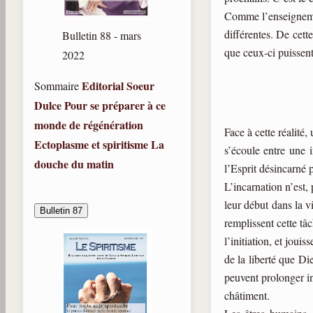
Comme l’enseignement
différentes. De cett
Bulletin 88 - mars
que ceux-ci puissent
2022
Editorial
Soeur
Sommaire
Dulce
Pour se préparer à ce
monde de régénération
Face à cette réalité
Ectoplasme et spiritisme
La
s’écoule entre une i
douche du matin
l’Esprit désincarné 
L’incarnation n’est, 
leur début dans la v
Bulletin 87
remplissent cette tâ
l’initiation, et joui
de la liberté que Di
peuvent prolonger in
châtiment.