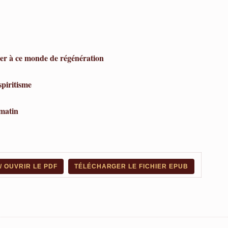
er à ce monde de régénération
spiritisme
matin
 OUVRIR LE PDF
TÉLÉCHARGER LE FICHIER EPUB