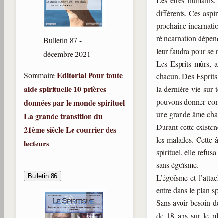
Les êtres humains, 
différents. Ces aspi
prochaine incarnatio
réincarnation dépend
Bulletin 87 -
leur faudra pour se r
décembre 2021
Les Esprits mûrs, a
Editorial
Pour toute
Sommaire
chacun. Des Esprits
aide spirituelle
10 prières
la dernière vie sur 
pouvons donner comm
données par le monde spirituel
une grande âme char
La grande transition du
Durant cette existen
21ème siècle
Le courrier des
les malades. Cette 
lecteurs
spirituel, elle refu
sans égoïsme.
Bulletin 86
L’égoïsme et l’atta
entre dans le plan sp
Sans avoir besoin d
de 18 ans sur le pl