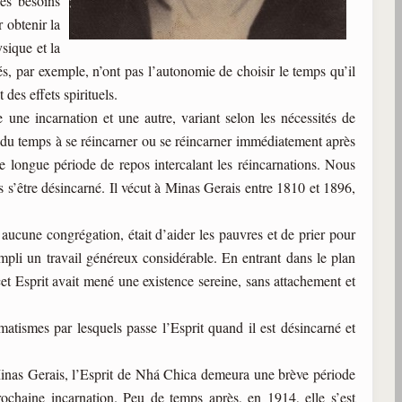
des besoins
 obtenir la
ysique et la
és, par exemple, n’ont pas l’autonomie de choisir le temps qu’il
 des effets spirituels.
 une incarnation et une autre, variant selon les nécessités de
du temps à se réincarner ou se réincarner immédiatement après
’une longue période de repos intercalant les réincarnations. Nous
’être désincarné. Il vécut à Minas Gerais entre 1810 et 1896,
 aucune congrégation, était d’aider les pauvres et de prier pour
mpli un travail généreux considérable. En entrant dans le plan
, cet Esprit avait mené une existence sereine, sans attachement et
atismes par lesquels passe l’Esprit quand il est désincarné et
 Minas Gerais, l’Esprit de Nhá Chica demeura une brève période
prochaine incarnation. Peu de temps après, en 1914, elle s’est