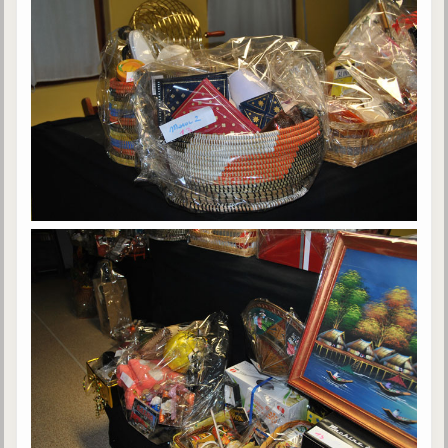
Belgique, Lux. et Canada
Fédérations spirites
Médias spirites
@