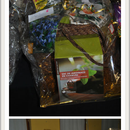
Galerie
Photos et vidéoscope
Galerie photos
Vidéoscope
Filmothèque
Les Illustrés
Vidéos courtes de Divaldo
Liens spirites
Centres spirites
France