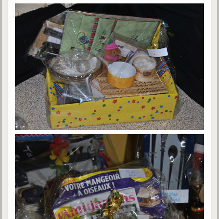
trimestrielles
Sujets du mois
Citations
Maximes
Enregistrements
séance d'aide spirituelle
Diaporamas
Powerpoints
Enseignement
Cours dispensés au Centre
L'Agora
Posez-nous des questions
Consultez les réponses
Posez votre question