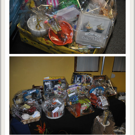
Gabriel Delanne
1857-1926
Chico Xavier
1910-2002
Divaldo Franco
1927-2025
Bibliothèque
Ouvrages
Bibliothèque spirite
Documents
Bulletins "Le Spiritisme"
Journal trimestriel
Newsletters