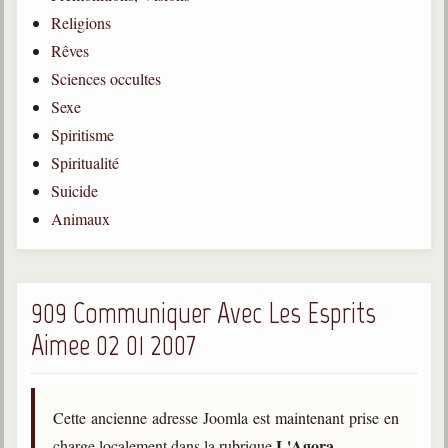
Religions
Gabriel Delanne
1857-1926
Rêves
Sciences occultes
Chico Xavier
1910-2002
Sexe
Spiritisme
Divaldo Franco
1927-2025
Spiritualité
Suicide
Bibliothèque
Animaux
Ouvrages
Bibliothèque spirite
909 Communiquer Avec Les Esprits
Aimee 02 01 2007
Documents
Bulletins "Le Spiritisme"
Journal trimestriel
Cette ancienne adresse Joomla est maintenant prise en
Newsletters
L'Agora
charge localement dans la rubrique
.