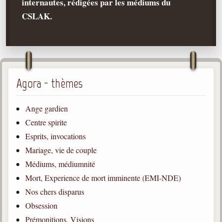
internautes, rédigées par les médiums du
CSLAK.
Qu'est-ce que c'est ?
Les bases du spiritisme
Historique
Philosophie
La doctrine d'Allan Kardec
Agora - thèmes
But des manifestations spirites
Ange gardien
Esprits
Centre spirite
Médiums
Esprits, invocations
Les hommes
Mariage, vie de couple
Les fondateurs
Médiums, médiumnité
Mort, Experience de mort imminente (EMI-NDE)
Allan Kardec
1804-1869
Nos chers disparus
Obsession
Léon Denis
1846-1927
Prémonitions, Visions