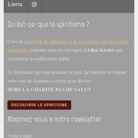
Liens
@
Galerie
Photos et vidéoscope
Qu'est-ce-que le spiritisme ?
Galerie photos
C'est un
ensemble de principes et de lois reveles par les Esprits
Vidéoscope
Allan Kardec
superieurs
, contenus dans les ouvrages d'
qui
constituent la codification spirite.
Filmothèque
Le Spiritisme qui veut instaurer la paix, la fraternite et l'amour
Les Illustrés
entre tous les hommes a choisi pour devise :
Vidéos courtes de Divaldo
HORS LA CHARITE PAS DE SALUT
.
Liens spirites
DECOUVRIR LE SPIRITISME
Centres spirites
Abonnez-vous a notre newsletter
France
Votre e-mail