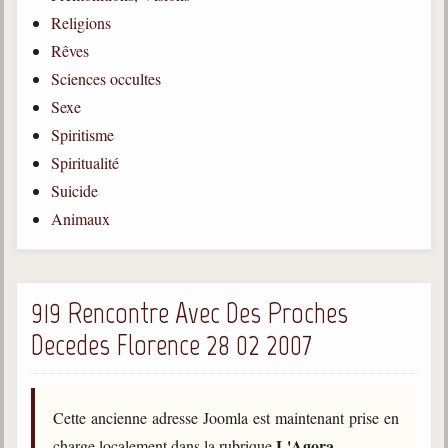
Religions
Gabriel Delanne
1857-1926
Rêves
Sciences occultes
Chico Xavier
1910-2002
Sexe
Spiritisme
Divaldo Franco
1927-2025
Spiritualité
Suicide
Bibliothèque
Animaux
Ouvrages
Bibliothèque spirite
919 Rencontre Avec Des Proches
Decedes Florence 28 02 2007
Documents
Bulletins "Le Spiritisme"
Journal trimestriel
Cette ancienne adresse Joomla est maintenant prise en
Newsletters
L'Agora
charge localement dans la rubrique
.