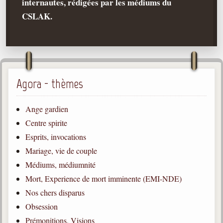
internautes, rédigées par les médiums du
CSLAK.
Qu'est-ce que c'est ?
Les bases du spiritisme
Historique
Philosophie
La doctrine d'Allan Kardec
Agora - thèmes
But des manifestations spirites
Ange gardien
Esprits
Centre spirite
Médiums
Esprits, invocations
Les hommes
Mariage, vie de couple
Les fondateurs
Médiums, médiumnité
Mort, Experience de mort imminente (EMI-NDE)
Allan Kardec
1804-1869
Nos chers disparus
Obsession
Léon Denis
1846-1927
Prémonitions, Visions