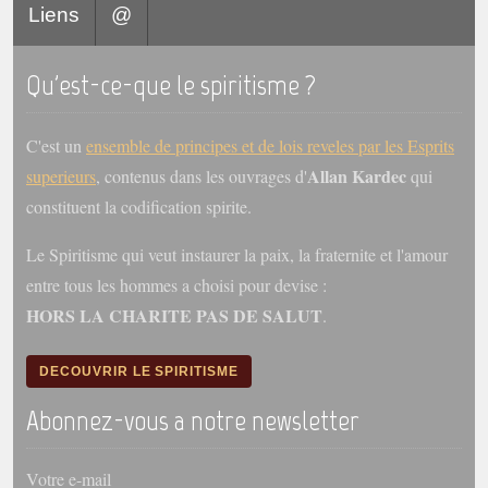
Liens
@
Galerie
Photos et vidéoscope
Qu'est-ce-que le spiritisme ?
Galerie photos
C'est un
ensemble de principes et de lois reveles par les Esprits
Vidéoscope
Allan Kardec
superieurs
, contenus dans les ouvrages d'
qui
constituent la codification spirite.
Filmothèque
Le Spiritisme qui veut instaurer la paix, la fraternite et l'amour
Les Illustrés
entre tous les hommes a choisi pour devise :
Vidéos courtes de Divaldo
HORS LA CHARITE PAS DE SALUT
.
Liens spirites
DECOUVRIR LE SPIRITISME
Centres spirites
Abonnez-vous a notre newsletter
France
Votre e-mail