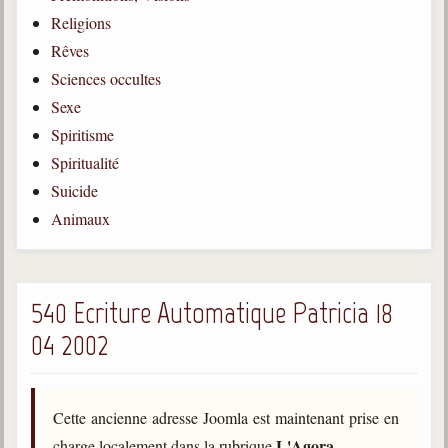
Religions
Gabriel Delanne
1857-1926
Rêves
Sciences occultes
Chico Xavier
1910-2002
Sexe
Spiritisme
Divaldo Franco
1927-2025
Spiritualité
Suicide
Bibliothèque
Animaux
Ouvrages
Bibliothèque spirite
540 Ecriture Automatique Patricia 18
04 2002
Documents
Bulletins "Le Spiritisme"
Journal trimestriel
Cette ancienne adresse Joomla est maintenant prise en
Newsletters
L'Agora
charge localement dans la rubrique
.