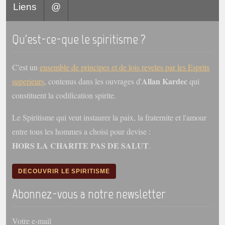
Liens
@
Galerie
Photos et vidéoscope
Qu'est-ce-que le spiritisme ?
Galerie photos
C'est un
ensemble de principes et de lois reveles par les Esprits
Vidéoscope
Allan Kardec
superieurs
, contenus dans les ouvrages d'
qui
constituent la codification spirite.
Filmothèque
Le Spiritisme qui veut instaurer la paix, la fraternite et l'amour
Les Illustrés
entre tous les hommes a choisi pour devise :
Vidéos courtes de Divaldo
HORS LA CHARITE PAS DE SALUT
.
Liens spirites
DECOUVRIR LE SPIRITISME
Centres spirites
Abonnez-vous a notre newsletter
France
Votre e-mail