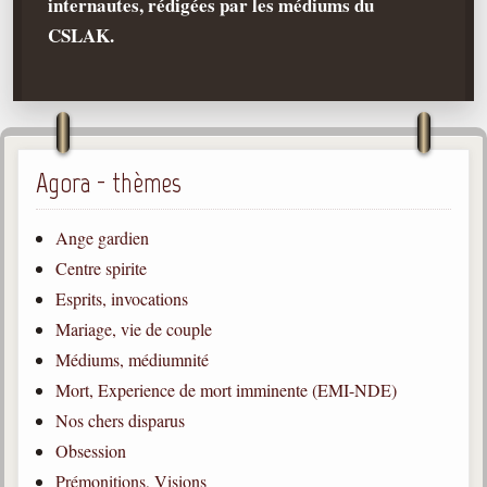
internautes, rédigées par les médiums du
CSLAK.
Qu'est-ce que c'est ?
Les bases du spiritisme
Historique
Philosophie
La doctrine d'Allan Kardec
Agora - thèmes
But des manifestations spirites
Ange gardien
Esprits
Centre spirite
Médiums
Esprits, invocations
Les hommes
Mariage, vie de couple
Les fondateurs
Médiums, médiumnité
Mort, Experience de mort imminente (EMI-NDE)
Allan Kardec
1804-1869
Nos chers disparus
Obsession
Léon Denis
1846-1927
Prémonitions, Visions