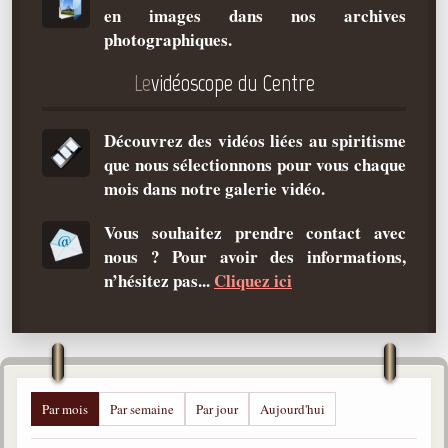
en images dans nos archives
Qu'est-ce que c'est ?
photographiques.
Les bases du spiritisme
Le
vidéoscope du Centre
Historique
Philosophie
Découvrez des vidéos liées au spiritisme
La doctrine d'Allan Kardec
que nous sélectionnons pour vous chaque
But des manifestations spirites
mois dans notre galerie vidéo.
Esprits
Vous souhaitez prendre contact avec
nous ? Pour avoir des informations,
Médiums
n’hésitez pas...
Cliquez ici
Les hommes
Les fondateurs
Allan Kardec
1804-1869
Par mois
Par semaine
Par jour
Aujourd'hui
Léon Denis
1846-1927