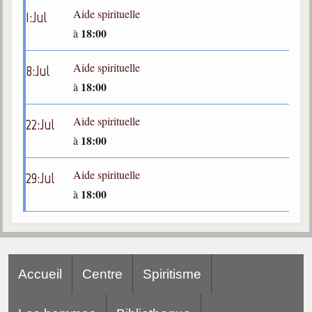
Belgique, Lux. et Canada
Aide spirituelle
1
:
Jul
18:00
à
Fédérations spirites
Médias spirites
Aide spirituelle
8
:
Jul
18:00
à
@
Aide spirituelle
22
:
Jul
18:00
à
Aide spirituelle
29
:
Jul
18:00
à
Accueil
Centre
Spiritisme