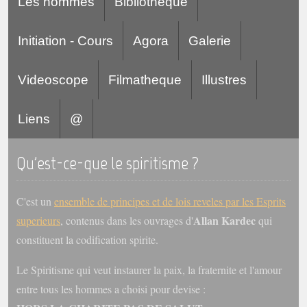
Les hommes
Bibliotheque
Initiation - Cours
Agora
Galerie
Videoscope
Filmatheque
Illustres
Liens
@
Qu'est-ce-que le spiritisme ?
C'est un
ensemble de principes et de lois reveles par les Esprits
Allan Kardec
superieurs
, contenus dans les ouvrages d'
qui
constituent la codification spirite.
Le Spiritisme qui veut instaurer la paix, la fraternite et l'amour
entre tous les hommes a choisi pour devise :