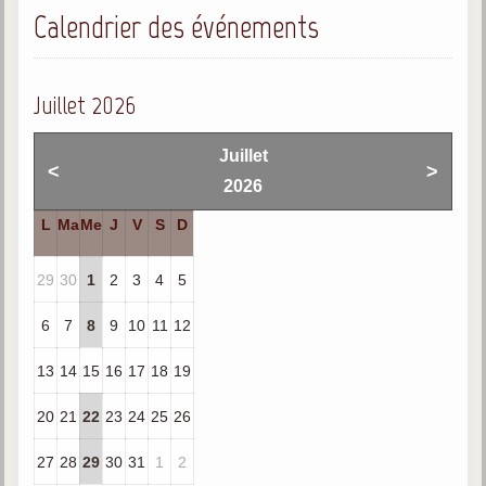
Calendrier des événements
Gabriel Delanne
1857-1926
Chico Xavier
Juillet 2026
1910-2002
Divaldo Franco
Juillet
<
>
1927-2025
2026
Bibliothèque
L
Ma
Me
J
V
S
D
29
30
1
2
3
4
5
Ouvrages
Bibliothèque spirite
6
7
8
9
10
11
12
Documents
13
14
15
16
17
18
19
Bulletins "Le Spiritisme"
20
21
22
23
24
25
26
Journal trimestriel
27
28
29
30
31
1
2
Newsletters