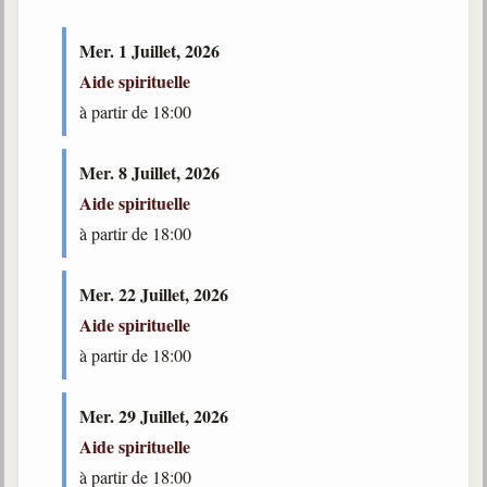
trimestrielles
Mer. 1 Juillet, 2026
Sujets du mois
Aide spirituelle
Citations
à partir de 18:00
Maximes
Mer. 8 Juillet, 2026
Enregistrements
Aide spirituelle
séance d'aide spirituelle
à partir de 18:00
Diaporamas
Powerpoints
Mer. 22 Juillet, 2026
Enseignement
Aide spirituelle
Cours dispensés au Centre
à partir de 18:00
L'Agora
Posez-nous des questions
Mer. 29 Juillet, 2026
Aide spirituelle
Consultez les réponses
à partir de 18:00
Posez votre question