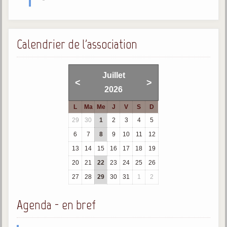
Galerie
Photos et vidéoscope
Calendrier de l'association
Galerie photos
Vidéoscope
Juillet
<
>
2026
Filmothèque
L
Ma
Me
J
V
S
D
Les Illustrés
29
30
1
2
3
4
5
6
7
8
9
10
11
12
Vidéos courtes de Divaldo
13
14
15
16
17
18
19
Liens spirites
20
21
22
23
24
25
26
27
28
29
30
31
1
2
Centres spirites
Agenda - en bref
France