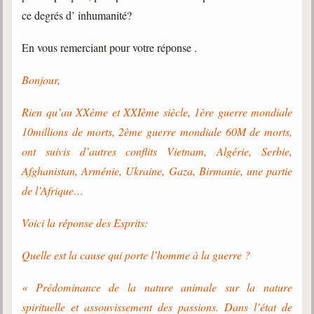
ce degrés d’ inhumanité?
Gabriel Delanne
1857-1926
En vous remerciant pour votre réponse .
Chico Xavier
1910-2002
Bonjour,
Divaldo Franco
Rien qu’au XXème et XXIème siècle, 1ère guerre mondiale
1927-2025
10millions de morts, 2ème guerre mondiale 60M de morts,
Bibliothèque
ont suivis d’autres conflits Vietnam, Algérie, Serbie,
Afghanistan, Arménie, Ukraine, Gaza, Birmanie, une partie
Ouvrages
de l’Afrique…
Bibliothèque spirite
Voici la réponse des Esprits:
Documents
Quelle est la cause qui porte l’homme à la guerre ?
Bulletins "Le Spiritisme"
Journal trimestriel
« Prédominance de la nature animale sur la nature
spirituelle et assouvissement des passions. Dans l’état de
Newsletters