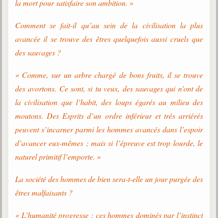
la mort pour satisfaire son ambition. »
Galerie
Comment se fait-il qu’au sein de la civilisation la plus
Photos et vidéoscope
avancée il se trouve des êtres quelquefois aussi cruels que
Galerie photos
des sauvages ?
Vidéoscope
« Comme, sur un arbre chargé de bons fruits, il se trouve
des avortons. Ce sont, si tu veux, des sauvages qui n’ont de
Filmothèque
la civilisation que l’habit, des loups égarés au milieu des
Les Illustrés
moutons. Des Esprits d’un ordre inférieur et très arriérés
peuvent s’incarner parmi les hommes avancés dans l’espoir
Vidéos courtes de Divaldo
d’avancer eux-mêmes ; mais si l’épreuve est trop lourde, le
Liens spirites
naturel primitif l’emporte. »
La société des hommes de bien sera-t-elle un jour purgée des
Centres spirites
êtres malfaisants ?
France
« L’humanité progresse ; ces hommes dominés par l’instinct