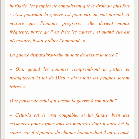
trimestrielles
barbarie, les peuples ne connaissent que le droit du plus fort
; c’est pourquoi la guerre est pour eux un état normal. A
Sujets du mois
mesure que l’homme progresse, elle devient moins
Citations
fréquente, parce qu’il en évite les causes ; et quand elle est
nécessaire, il sait y allier l’humanité. »
Maximes
Enregistrements
La guerre disparaîtra-t-elle un jour de dessus la terre ?
séance d'aide spirituelle
« Oui, quand les hommes comprendront la justice et
Diaporamas
Powerpoints
pratiqueront la loi de Dieu ; alors tous les peuples seront
frères. »
Enseignement
Cours dispensés au Centre
Que penser de celui qui suscite la guerre à son profit ?
L'Agora
Posez-nous des questions
« Celui-là est le vrai coupable, et lui faudra bien des
existences pour expier tous les meurtres dont il aura été la
Consultez les réponses
cause, car il répondra de chaque homme dont il aura causé
Posez votre question