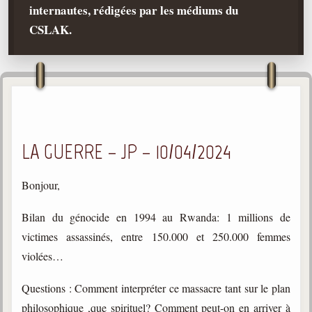
internautes, rédigées par les médiums du
Qu'est-ce que c'est ?
CSLAK.
Les bases du spiritisme
Historique
Philosophie
La doctrine d'Allan Kardec
But des manifestations spirites
LA GUERRE – JP – 10/04/2024
Esprits
Médiums
Bonjour,
Les hommes
Bilan du génocide en 1994 au Rwanda: 1 millions de
Les fondateurs
victimes assassinés, entre 150.000 et 250.000 femmes
Allan Kardec
violées…
1804-1869
Questions : Comment interpréter ce massacre tant sur le plan
Léon Denis
philosophique ,que spirituel? Comment peut-on en arriver à
1846-1927