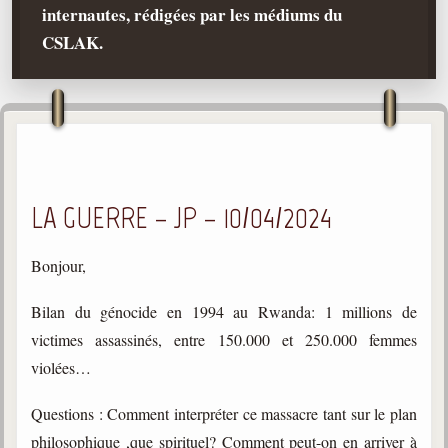
internautes, rédigées par les médiums du
Qu'est-ce que c'est ?
CSLAK.
Les bases du spiritisme
Historique
Philosophie
La doctrine d'Allan Kardec
But des manifestations spirites
LA GUERRE – JP – 10/04/2024
Esprits
Médiums
Bonjour,
Les hommes
Bilan du génocide en 1994 au Rwanda: 1 millions de
Les fondateurs
victimes assassinés, entre 150.000 et 250.000 femmes
Allan Kardec
violées…
1804-1869
Questions : Comment interpréter ce massacre tant sur le plan
Léon Denis
philosophique ,que spirituel? Comment peut-on en arriver à
1846-1927