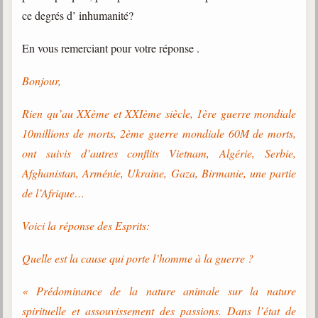
ce degrés d’ inhumanité?
Gabriel Delanne
1857-1926
En vous remerciant pour votre réponse .
Chico Xavier
1910-2002
Bonjour,
Divaldo Franco
Rien qu’au XXème et XXIème siècle, 1ère guerre mondiale
1927-2025
10millions de morts, 2ème guerre mondiale 60M de morts,
Bibliothèque
ont suivis d’autres conflits Vietnam, Algérie, Serbie,
Afghanistan, Arménie, Ukraine, Gaza, Birmanie, une partie
Ouvrages
de l’Afrique…
Bibliothèque spirite
Voici la réponse des Esprits:
Documents
Quelle est la cause qui porte l’homme à la guerre ?
Bulletins "Le Spiritisme"
Journal trimestriel
« Prédominance de la nature animale sur la nature
spirituelle et assouvissement des passions. Dans l’état de
Newsletters