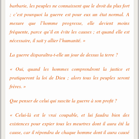
trimestrielles
barbarie, les peuples ne connaissent que le droit du plus fort
; c’est pourquoi la guerre est pour eux un état normal. A
Sujets du mois
mesure que l’homme progresse, elle devient moins
Citations
fréquente, parce qu’il en évite les causes ; et quand elle est
nécessaire, il sait y allier l’humanité. »
Maximes
Enregistrements
La guerre disparaîtra-t-elle un jour de dessus la terre ?
séance d'aide spirituelle
« Oui, quand les hommes comprendront la justice et
Diaporamas
Powerpoints
pratiqueront la loi de Dieu ; alors tous les peuples seront
frères. »
Enseignement
Cours dispensés au Centre
Que penser de celui qui suscite la guerre à son profit ?
L'Agora
Posez-nous des questions
« Celui-là est le vrai coupable, et lui faudra bien des
existences pour expier tous les meurtres dont il aura été la
Consultez les réponses
cause, car il répondra de chaque homme dont il aura causé
Posez votre question