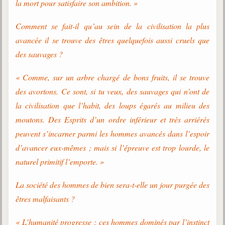
la mort pour satisfaire son ambition. »
Galerie
Comment se fait-il qu’au sein de la civilisation la plus
Photos et vidéoscope
avancée il se trouve des êtres quelquefois aussi cruels que
Galerie photos
des sauvages ?
Vidéoscope
« Comme, sur un arbre chargé de bons fruits, il se trouve
des avortons. Ce sont, si tu veux, des sauvages qui n’ont de
Filmothèque
la civilisation que l’habit, des loups égarés au milieu des
Les Illustrés
moutons. Des Esprits d’un ordre inférieur et très arriérés
peuvent s’incarner parmi les hommes avancés dans l’espoir
Vidéos courtes de Divaldo
d’avancer eux-mêmes ; mais si l’épreuve est trop lourde, le
Liens spirites
naturel primitif l’emporte. »
La société des hommes de bien sera-t-elle un jour purgée des
Centres spirites
êtres malfaisants ?
France
« L’humanité progresse ; ces hommes dominés par l’instinct