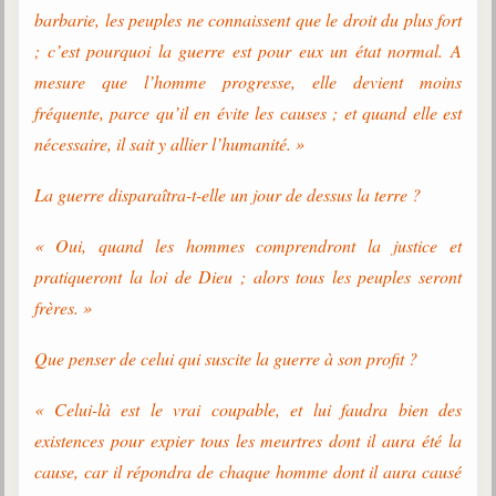
trimestrielles
barbarie, les peuples ne connaissent que le droit du plus fort
; c’est pourquoi la guerre est pour eux un état normal. A
Sujets du mois
mesure que l’homme progresse, elle devient moins
Citations
fréquente, parce qu’il en évite les causes ; et quand elle est
nécessaire, il sait y allier l’humanité. »
Maximes
Enregistrements
La guerre disparaîtra-t-elle un jour de dessus la terre ?
séance d'aide spirituelle
« Oui, quand les hommes comprendront la justice et
Diaporamas
Powerpoints
pratiqueront la loi de Dieu ; alors tous les peuples seront
frères. »
Enseignement
Cours dispensés au Centre
Que penser de celui qui suscite la guerre à son profit ?
L'Agora
Posez-nous des questions
« Celui-là est le vrai coupable, et lui faudra bien des
existences pour expier tous les meurtres dont il aura été la
Consultez les réponses
cause, car il répondra de chaque homme dont il aura causé
Posez votre question