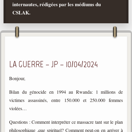
internautes, rédigées par les médiums du
Qu'est-ce que c'est ?
CSLAK.
Les bases du spiritisme
Historique
Philosophie
La doctrine d'Allan Kardec
But des manifestations spirites
LA GUERRE – JP – 10/04/2024
Esprits
Médiums
Bonjour,
Les hommes
Bilan du génocide en 1994 au Rwanda: 1 millions de
Les fondateurs
victimes assassinés, entre 150.000 et 250.000 femmes
Allan Kardec
violées…
1804-1869
Questions : Comment interpréter ce massacre tant sur le plan
Léon Denis
philosophique ,que spirituel? Comment peut-on en arriver à
1846-1927