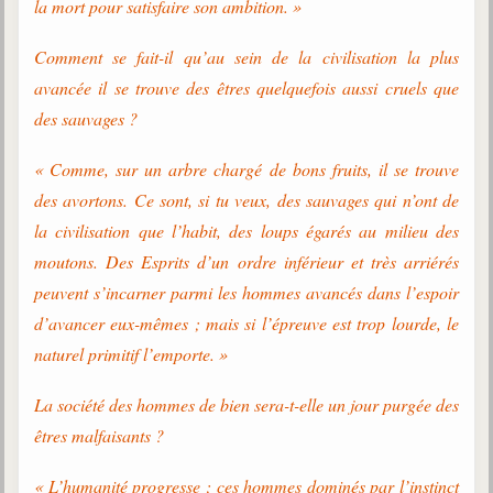
la mort pour satisfaire son ambition. »
Galerie
Comment se fait-il qu’au sein de la civilisation la plus
Photos et vidéoscope
avancée il se trouve des êtres quelquefois aussi cruels que
Galerie photos
des sauvages ?
Vidéoscope
« Comme, sur un arbre chargé de bons fruits, il se trouve
des avortons. Ce sont, si tu veux, des sauvages qui n’ont de
Filmothèque
la civilisation que l’habit, des loups égarés au milieu des
Les Illustrés
moutons. Des Esprits d’un ordre inférieur et très arriérés
peuvent s’incarner parmi les hommes avancés dans l’espoir
Vidéos courtes de Divaldo
d’avancer eux-mêmes ; mais si l’épreuve est trop lourde, le
Liens spirites
naturel primitif l’emporte. »
La société des hommes de bien sera-t-elle un jour purgée des
Centres spirites
êtres malfaisants ?
France
« L’humanité progresse ; ces hommes dominés par l’instinct