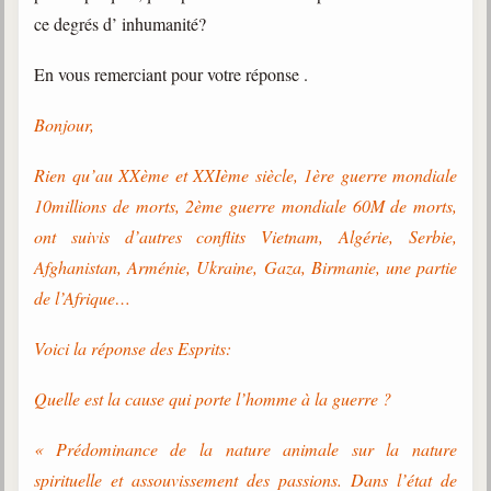
ce degrés d’ inhumanité?
Gabriel Delanne
1857-1926
En vous remerciant pour votre réponse .
Chico Xavier
1910-2002
Bonjour,
Divaldo Franco
Rien qu’au XXème et XXIème siècle, 1ère guerre mondiale
1927-2025
10millions de morts, 2ème guerre mondiale 60M de morts,
Bibliothèque
ont suivis d’autres conflits Vietnam, Algérie, Serbie,
Afghanistan, Arménie, Ukraine, Gaza, Birmanie, une partie
Ouvrages
de l’Afrique…
Bibliothèque spirite
Voici la réponse des Esprits:
Documents
Quelle est la cause qui porte l’homme à la guerre ?
Bulletins "Le Spiritisme"
Journal trimestriel
« Prédominance de la nature animale sur la nature
spirituelle et assouvissement des passions. Dans l’état de
Newsletters