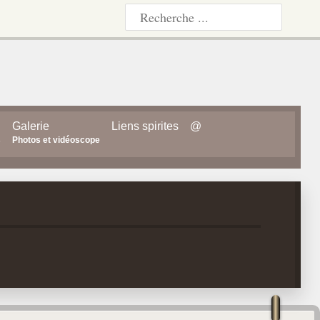
Galerie
Liens spirites
@
s
Photos et vidéoscope