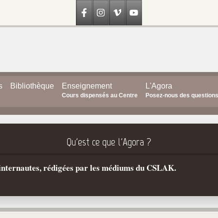
s
Bibliothèque
Enseignement
L'Agora
Cours dispensés au Centre
Posez-nous des question
Qu'est ce que l'Agora ?
s internautes, rédigées par les médiums du CSLAK.