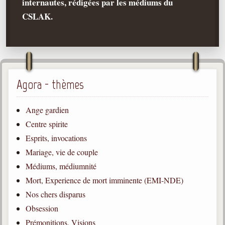
internautes, rédigées par les médiums du
CSLAK.
Qu'est-ce que c'est ?
Les bases du spiritisme
Historique
Philosophie
La doctrine d'Allan Kardec
Agora - thèmes
But des manifestations spirites
Ange gardien
Esprits
Centre spirite
Médiums
Esprits, invocations
Les hommes
Mariage, vie de couple
Les fondateurs
Médiums, médiumnité
Mort, Experience de mort imminente (EMI-NDE)
Allan Kardec
1804-1869
Nos chers disparus
Obsession
Léon Denis
1846-1927
Prémonitions, Visions