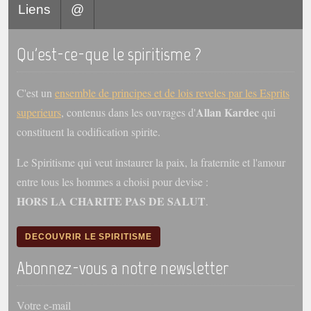
Liens
@
Galerie
Photos et vidéoscope
Qu'est-ce-que le spiritisme ?
Galerie photos
C'est un
ensemble de principes et de lois reveles par les Esprits
Vidéoscope
Allan Kardec
superieurs
, contenus dans les ouvrages d'
qui
constituent la codification spirite.
Filmothèque
Le Spiritisme qui veut instaurer la paix, la fraternite et l'amour
Les Illustrés
entre tous les hommes a choisi pour devise :
Vidéos courtes de Divaldo
HORS LA CHARITE PAS DE SALUT
.
Liens spirites
DECOUVRIR LE SPIRITISME
Centres spirites
Abonnez-vous a notre newsletter
France
Votre e-mail