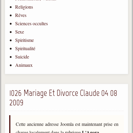
Religions
Gabriel Delanne
1857-1926
Rêves
Sciences occultes
Chico Xavier
1910-2002
Sexe
Spiritisme
Divaldo Franco
1927-2025
Spiritualité
Suicide
Bibliothèque
Animaux
Ouvrages
Bibliothèque spirite
1026 Mariage Et Divorce Claude 04 08
2009
Documents
Bulletins "Le Spiritisme"
Journal trimestriel
Cette ancienne adresse Joomla est maintenant prise en
Newsletters
L'Agora
charge localement dans la rubrique
.