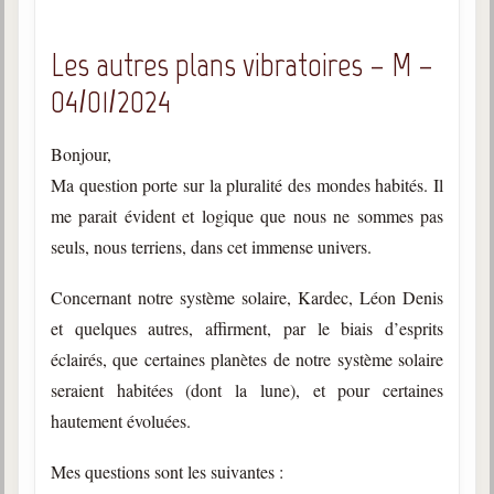
Galerie
Les autres plans vibratoires – M –
Photos et vidéoscope
04/01/2024
Galerie photos
Bonjour,
Vidéoscope
Ma question porte sur la pluralité des mondes habités. Il
Filmothèque
me parait évident et logique que nous ne sommes pas
seuls, nous terriens, dans cet immense univers.
Les Illustrés
Concernant notre système solaire, Kardec, Léon Denis
Vidéos courtes de Divaldo
et quelques autres, affirment, par le biais d’esprits
Liens spirites
éclairés, que certaines planètes de notre système solaire
seraient habitées (dont la lune), et pour certaines
Centres spirites
hautement évoluées.
France
Mes questions sont les suivantes :