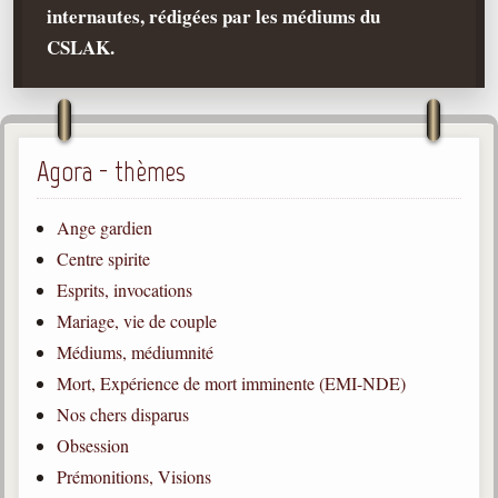
internautes, rédigées par les médiums du
Qu'est-ce que c'est ?
CSLAK.
Les bases du spiritisme
Historique
Philosophie
La doctrine d'Allan Kardec
Agora - thèmes
But des manifestations spirites
Ange gardien
Esprits
Centre spirite
Esprits, invocations
Médiums
Mariage, vie de couple
Les hommes
Médiums, médiumnité
Les fondateurs
Mort, Expérience de mort imminente (EMI-NDE)
Allan Kardec
Nos chers disparus
1804-1869
Obsession
Léon Denis
Prémonitions, Visions
1846-1927