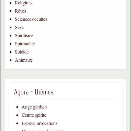
Religions
Gabriel Delanne
Rêves
1857-1926
Sciences occultes
Chico Xavier
Sexe
1910-2002
Spiritisme
Divaldo Franco
Spiritualité
1927-2025
Suicide
Bibliothèque
Animaux
Ouvrages
Bibliothèque spirite
Agora - thèmes
Documents
Ange gardien
Bulletins "Le Spiritisme"
Centre spirite
Journal trimestriel
Esprits, invocations
Newsletters