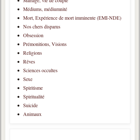
Mariage, vie de couple
trimestrielles
Médiums, médiumnité
Sujets du mois
Mort, Expérience de mort imminente (EMI-NDE)
Nos chers disparus
Citations
Obsession
Maximes
Prémonitions, Visions
Religions
Enregistrements
séance d'aide spirituelle
Rêves
Sciences occultes
Diaporamas
Powerpoints
Sexe
Spiritisme
Enseignement
Cours dispensés au Centre
Spiritualité
Suicide
L'Agora
Animaux
Posez-nous des questions
Consultez les réponses
Posez votre question