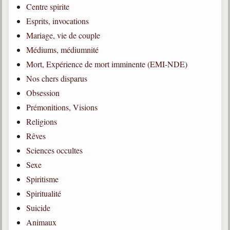
Centre spirite
Qu'est-ce que c'est ?
Esprits, invocations
Les bases du spiritisme
Mariage, vie de couple
Historique
Médiums, médiumnité
Mort, Expérience de mort imminente (EMI-NDE)
Philosophie
La doctrine d'Allan Kardec
Nos chers disparus
Obsession
But des manifestations spirites
Prémonitions, Visions
Esprits
Religions
Médiums
Rêves
Sciences occultes
Les hommes
Sexe
Les fondateurs
Spiritisme
Allan Kardec
Spiritualité
1804-1869
Suicide
Léon Denis
Animaux
1846-1927