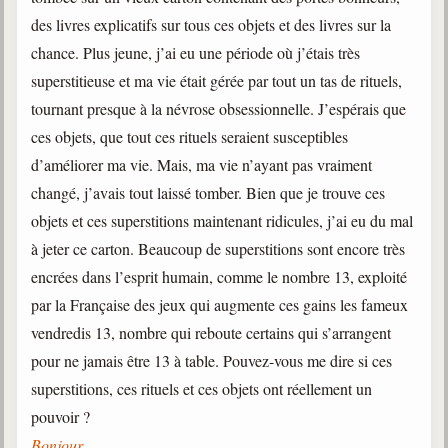
des livres explicatifs sur tous ces objets et des livres sur la
Galerie
chance. Plus jeune, j’ai eu une période où j’étais très
Photos et vidéoscope
superstitieuse et ma vie était gérée par tout un tas de rituels,
Galerie photos
tournant presque à la névrose obsessionnelle. J’espérais que
ces objets, que tout ces rituels seraient susceptibles
Vidéoscope
d’améliorer ma vie. Mais, ma vie n’ayant pas vraiment
Filmothèque
changé, j’avais tout laissé tomber. Bien que je trouve ces
objets et ces superstitions maintenant ridicules, j’ai eu du mal
Les Illustrés
à jeter ce carton. Beaucoup de superstitions sont encore très
Vidéos courtes de Divaldo
encrées dans l’esprit humain, comme le nombre 13, exploité
par la Française des jeux qui augmente ces gains les fameux
Liens spirites
vendredis 13, nombre qui reboute certains qui s’arrangent
pour ne jamais être 13 à table. Pouvez-vous me dire si ces
Centres spirites
superstitions, ces rituels et ces objets ont réellement un
pouvoir ?
France
Bonjour,