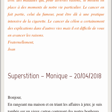
trimestrielles
place à des moments de notre vie particulier. Le cancer en
Sujets du mois
fait partie, celui du fumeur, peut être dû à une pratique
intensive de la cigarette. Le cancer du côlon a certainement
Citations
des explications dans d'autres vies mais il est difficile de vous
Maximes
en avancer les raisons.
Fraternellement,
Enregistrements
séance d'aide spirituelle
Jean
Diaporamas
Powerpoints
Enseignement
Superstition – Monique – 20/04/2018
Cours dispensés au Centre
L'Agora
Posez-nous des questions
Bonjour,
Consultez les réponses
En rangeant ma maison et en triant les affaires à jeter, je suis
tombée sur un vieux carton contenant des portes bonheurs,
Posez votre question