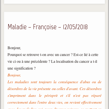
Gabriel Delanne
1857-1926
Chico Xavier
Maladie – Françoise – 12/05/2018
1910-2002
Divaldo Franco
1927-2025
Bonjour,
Bibliothèque
Pourquoi se retrouve t-on avec un cancer ? Est-ce lié à cette
vie ci ou à une précédente ? La localisation du cancer a t-il
Ouvrages
une signification ?
Bibliothèque spirite
Bonjour,
Les maladies sont toujours la conséquence d'abus ou de
Documents
désordres de la vie présente ou celles d'avant. Ces désordres
Bulletins "Le Spiritisme"
s'impriment dans le périsprit et s'il n'est pas réparé
Journal trimestriel
correctement dans l'entre deux vies, on revient effectivement
Newsletters
avec des maladies qui, pour diverses raisons, se mettent en