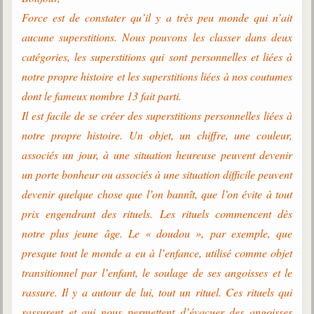
Belgique, Lux. et Canada
Force est de constater qu’il y a très peu monde qui n’ait
Fédérations spirites
aucune superstitions. Nous pouvons les classer dans deux
catégories, les superstitions qui sont personnelles et liées à
Médias spirites
notre propre histoire et les superstitions liées à nos coutumes
@
dont le fameux nombre 13 fait parti.
Il est facile de se créer des superstitions personnelles liées à
notre propre histoire. Un objet, un chiffre, une couleur,
associés un jour, à une situation heureuse peuvent devenir
un porte bonheur ou associés à une situation difficile peuvent
devenir quelque chose que l’on bannît, que l’on évite à tout
prix engendrant des rituels. Les rituels commencent dès
notre plus jeune âge. Le « doudou », par exemple, que
presque tout le monde a eu à l’enfance, utilisé comme objet
transitionnel par l’enfant, le soulage de ses angoisses et le
rassure. Il y a autour de lui, tout un rituel. Ces rituels qui
rassurent et qui nous permettent d’évacuer des angoisses