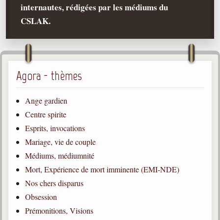
internautes, rédigées par les médiums du
Qu'est-ce que c'est ?
CSLAK.
Les bases du spiritisme
Historique
Philosophie
La doctrine d'Allan Kardec
Agora - thèmes
But des manifestations spirites
Ange gardien
Esprits
Centre spirite
Esprits, invocations
Médiums
Mariage, vie de couple
Les hommes
Médiums, médiumnité
Les fondateurs
Mort, Expérience de mort imminente (EMI-NDE)
Allan Kardec
Nos chers disparus
1804-1869
Obsession
Léon Denis
Prémonitions, Visions
1846-1927