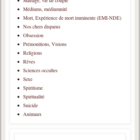
Mariage, vie de couple
trimestrielles
Médiums, médiumnité
Sujets du mois
Mort, Expérience de mort imminente (EMI-NDE)
Nos chers disparus
Citations
Obsession
Maximes
Prémonitions, Visions
Religions
Enregistrements
séance d'aide spirituelle
Rêves
Sciences occultes
Diaporamas
Powerpoints
Sexe
Spiritisme
Enseignement
Cours dispensés au Centre
Spiritualité
Suicide
L'Agora
Animaux
Posez-nous des questions
Consultez les réponses
Posez votre question