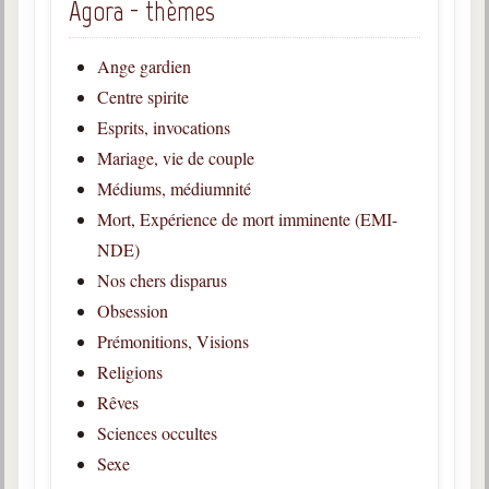
Agora - thèmes
Galerie
Ange gardien
Photos et vidéoscope
Centre spirite
Galerie photos
Esprits, invocations
Mariage, vie de couple
Vidéoscope
Médiums, médiumnité
Filmothèque
Mort, Expérience de mort imminente (EMI-
NDE)
Les Illustrés
Nos chers disparus
Vidéos courtes de Divaldo
Obsession
Prémonitions, Visions
Liens spirites
Religions
Rêves
Centres spirites
Sciences occultes
France
Sexe