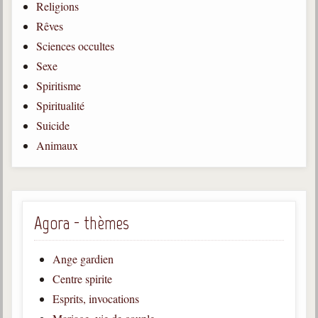
Religions
Gabriel Delanne
Rêves
1857-1926
Sciences occultes
Chico Xavier
Sexe
1910-2002
Spiritisme
Divaldo Franco
Spiritualité
1927-2025
Suicide
Bibliothèque
Animaux
Ouvrages
Bibliothèque spirite
Agora - thèmes
Documents
Ange gardien
Bulletins "Le Spiritisme"
Centre spirite
Journal trimestriel
Esprits, invocations
Newsletters