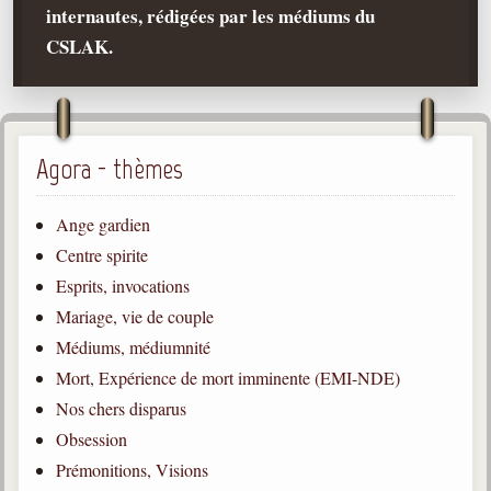
internautes, rédigées par les médiums du
Qu'est-ce que c'est ?
CSLAK.
Les bases du spiritisme
Historique
Philosophie
La doctrine d'Allan Kardec
Agora - thèmes
But des manifestations spirites
Ange gardien
Esprits
Centre spirite
Esprits, invocations
Médiums
Mariage, vie de couple
Les hommes
Médiums, médiumnité
Les fondateurs
Mort, Expérience de mort imminente (EMI-NDE)
Allan Kardec
Nos chers disparus
1804-1869
Obsession
Léon Denis
Prémonitions, Visions
1846-1927