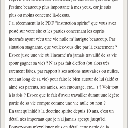
trimestrielles
j'estime beaucoup plus importante à mes yeux, car je suis
Sujets du mois
plus ou moins concerné là-dessus.
J'ai récemment lu le PDF "instruction spirite" que vous avez
Citations
posté sur votre site et les parties concernant les esprits
Maximes
incarnés ayant vécu une vie nulle m''intrigue beaucoup. Par
situation stagnante, que voulez-vous dire par là exactement ?
Enregistrements
Est-ce juste une vie où l'incarné n'a jamais travaillé de sa vie
séance d'aide spirituelle
(pour gagner sa vie) ? N'as pas fait d'effort (ou alors très
Diaporamas
rarement faites, par rapport à ses actions mauvaises ou nulles,
Powerpoints
tout au long de sa vie) pour faire le bien autour de lui (aidé et
Enseignement
aimé ses parents, ses amies, son entourage, etc....) ? Voir tout
Cours dispensés au Centre
à la fois ? Est-ce que le fait d'avoir travailler durant une légère
L'Agora
partie de sa vie compte comme une vie nulle ou non ?
Posez-nous des questions
En tant qu'initié à la doctrine spirite depuis 10 ans, c'est un
Consultez les réponses
détail très important que je n'ai jamais aperçu jusqu'ici.
Pouvez-vous m'expliquer plus en détail cette partie de la
Posez votre question