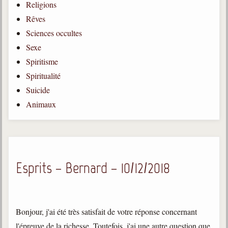
Religions
Gabriel Delanne
Rêves
1857-1926
Sciences occultes
Chico Xavier
Sexe
1910-2002
Spiritisme
Divaldo Franco
Spiritualité
1927-2025
Suicide
Bibliothèque
Animaux
Ouvrages
Bibliothèque spirite
Esprits – Bernard – 10/12/2018
Documents
Bulletins "Le Spiritisme"
Journal trimestriel
Bonjour, j'ai été très satisfait de votre réponse concernant
Newsletters
l'épreuve de la richesse. Toutefois, j'ai une autre question que