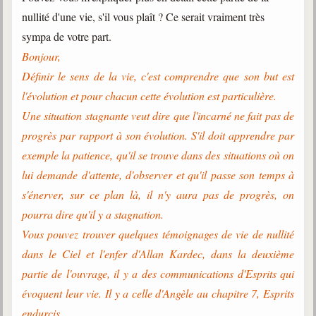
nullité d'une vie, s'il vous plaît ? Ce serait vraiment très
Galerie
sympa de votre part.
Photos et vidéoscope
Bonjour,
Galerie photos
Définir le sens de la vie, c'est comprendre que son but est
l'évolution et pour chacun cette évolution est particulière.
Vidéoscope
Une situation stagnante veut dire que l'incarné ne fait pas de
progrès par rapport à son évolution. S'il doit apprendre par
Filmothèque
exemple la patience, qu'il se trouve dans des situations où on
Les Illustrés
lui demande d'attente, d'observer et qu'il passe son temps à
s'énerver, sur ce plan là, il n'y aura pas de progrès, on
Vidéos courtes de Divaldo
pourra dire qu'il y a stagnation.
Liens spirites
Vous pouvez trouver quelques témoignages de vie de nullité
dans le Ciel et l'enfer d'Allan Kardec, dans la deuxième
Centres spirites
partie de l'ouvrage, il y a des communications d'Esprits qui
évoquent leur vie. Il y a celle d'Angèle au chapitre 7, Esprits
France
endurcis.